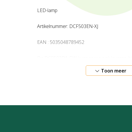
LED-lamp
Artikelnummer: DCF503EN-XJ
EAN : 5035048789452
De DCF503D1-QW kunnen we ook leveren, hie
accu en lader bij inbegrepen.
Toon meer