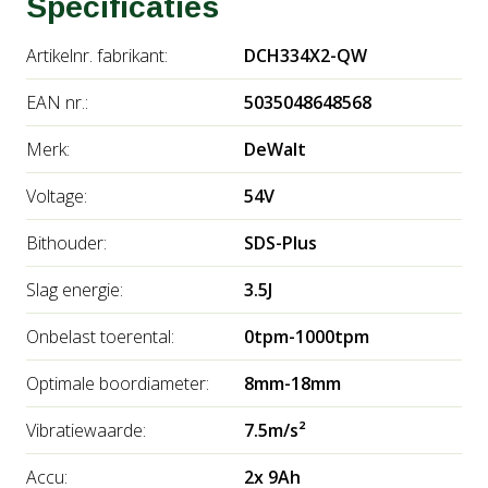
Specificaties
Artikelnr. fabrikant:
DCH334X2-QW
EAN nr.:
5035048648568
Merk:
DeWalt
Voltage:
54V
Bithouder:
SDS-Plus
Slag energie:
3.5J
Onbelast toerental:
0tpm-1000tpm
Optimale boordiameter:
8mm-18mm
Vibratiewaarde:
7.5m/s²
Accu:
2x 9Ah