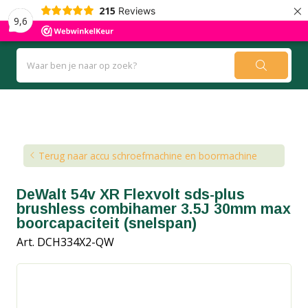
×
215
Reviews
9,6
Kennisbank
Blog
Terug naar accu schroefmachine en boormachine
DeWalt 54v XR Flexvolt sds-plus
brushless combihamer 3.5J 30mm max
boorcapaciteit (snelspan)
Art. DCH334X2-QW