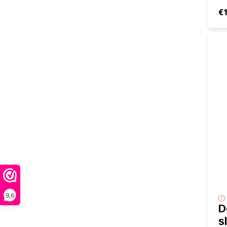
€
9,6
D
s