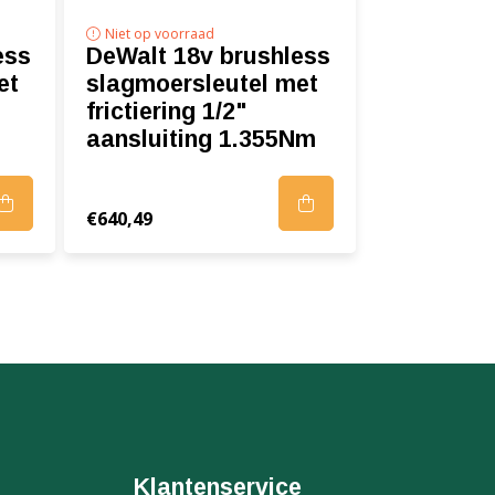
Niet op voorraad
ess
DeWalt 18v brushless
et
slagmoersleutel met
frictiering 1/2"
aansluiting 1.355Nm
€640,49
Klantenservice