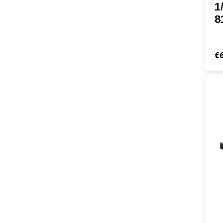
1
8
€