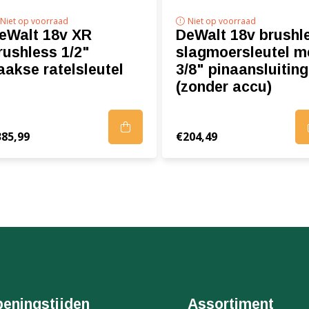
Niet op voorraad
Niet op voorraad
eWalt 18v XR
DeWalt 18v brushl
rushless 1/2"
slagmoersleutel m
aakse ratelsleutel
3/8" pinaansluiting
(zonder accu)
385,99
€204,49
eningstijden
Assortiment