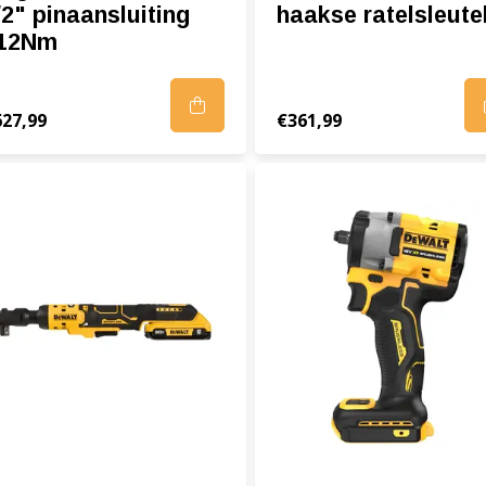
/2" pinaansluiting
haakse ratelsleute
12Nm
627,99
€361,99