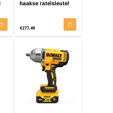
l
haakse ratelsleutel
€277,49