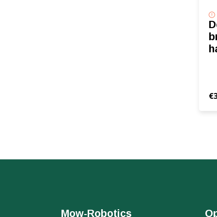
D
b
h
€
Mow-Robotics
Op