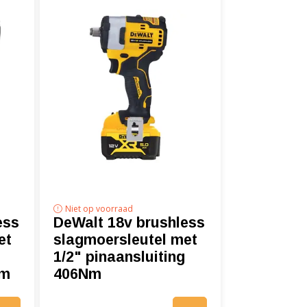
Niet op voorraad
ess
DeWalt 18v brushless
et
slagmoersleutel met
1/2" pinaansluiting
Nm
406Nm