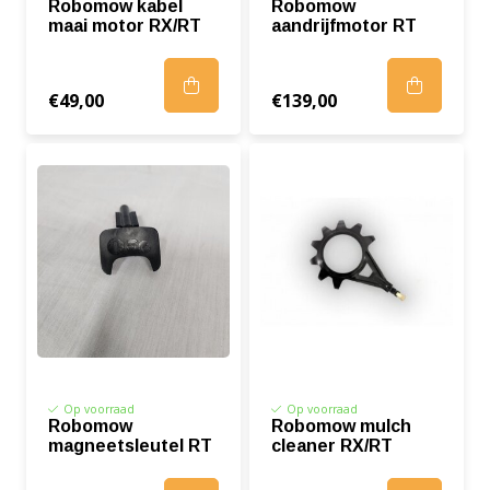
Robomow kabel
Robomow
maai motor RX/RT
aandrijfmotor RT
€49,00
€139,00
Op voorraad
Op voorraad
Robomow
Robomow mulch
magneetsleutel RT
cleaner RX/RT