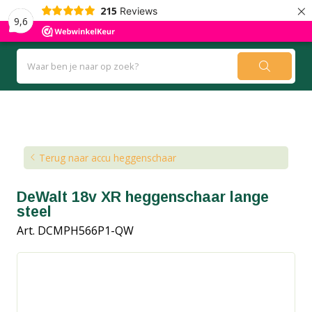
×
215
Reviews
9,6
Kennisbank
Blog
Terug naar accu heggenschaar
DeWalt 18v XR heggenschaar lange
steel
Art. DCMPH566P1-QW