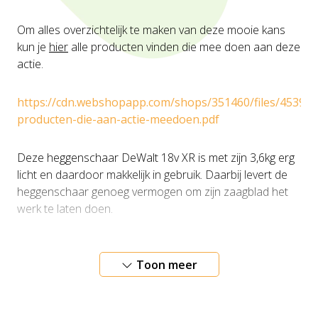
Om alles overzichtelijk te maken van deze mooie kans
kun je
hier
alle producten vinden die mee doen aan deze
actie.
https://cdn.webshopapp.com/shops/351460/files/453925
producten-die-aan-actie-meedoen.pdf
Deze heggenschaar DeWalt 18v XR is met zijn 3,6kg erg
licht en daardoor makkelijk in gebruik. Daarbij levert de
heggenschaar genoeg vermogen om zijn zaagblad het
werk te laten doen.
De heggenschaar is uitermate geschikt om ergens bij te
komen. De kop is draaibaar en in 7 standen instelbaar.
Toon meer
Met een ver bereik van ongeveer 4m afhankelijk van de
lengte van de gebruiker.