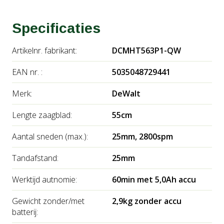
De bladen hebben een dubbele werking, waardoor deze
erg efficient is met een knipcapaciteit van 19mm. De
Specificaties
Xenoy behuizing zorgt dat de machine extra duurzaam
is.
Artikelnr. fabrikant:
DCMHT563P1-QW
EAN nr. :
5035048729441
Al met al een mooie stille heggenschaar die makkelijk te
gebruiken is met verwisselbare accu, zodat u eenvoudig
Merk:
DeWalt
ook uw accu's van gereedschap kan gebruiken.
Lengte zaagblad:
55cm
De heggenschaar wordt geleverd met 1 5.0Ah accu met
Aantal sneden (max.):
25mm, 2800spm
lader.
Tandafstand:
25mm
Werktijd autnomie:
60min met 5,0Ah accu
Gewicht zonder/met
2,9kg zonder accu
batterij: