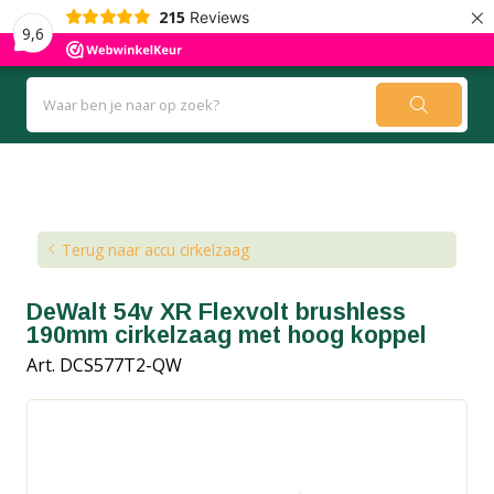
×
215
Reviews
9,6
Kennisbank
Blog
Terug naar accu cirkelzaag
DeWalt 54v XR Flexvolt brushless
190mm cirkelzaag met hoog koppel
Art. DCS577T2-QW