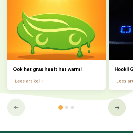
Ook het gras heeft het warm!
Hookii 
Lees artikel
Lees art