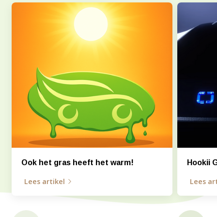
Ook het gras heeft het warm!
Hookii 
Lees artikel
Lees art