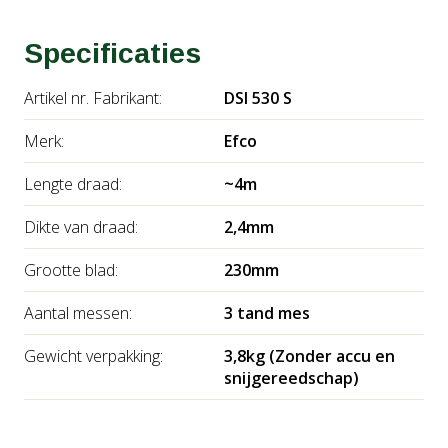
door zijn milieuvriendelijk karakter en gebruikte
componenten.
Specificaties
Artikel nr. Fabrikant:
DSI 530 S
- Ergonomisch; de gewichtsverdeling is optimaal en het
S-handgreep zorgt voor extra gebruikersgemak.
Merk:
Efco
- Efco robuustheid; de robuustheid die we gewend zijn
Lengte draad:
~4m
van het merk Efco, die simpel weg de taak vervuld.
Dikte van draad:
2,4mm
Grootte blad:
230mm
Let op; Wordt geleverd zonder accu en snel lader, ook
Aantal messen:
3 tand mes
verkrijgbaar met accu en lader!
Gewicht verpakking:
3,8kg (Zonder accu en
snijgereedschap)
Voor meer informatie over deze modellen, kunt u altijd