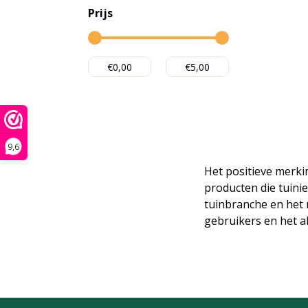
Prijs
9,6
Het positieve merki
producten die tuini
tuinbranche en het 
gebruikers en het a