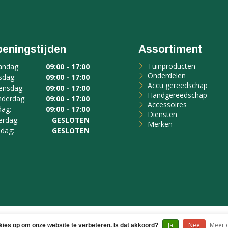
eningstijden
Assortiment
Tuinproducten
ndag:
09:00 - 17:00
Onderdelen
sdag:
09:00 - 17:00
Accu gereedschap
nsdag:
09:00 - 17:00
Handgereedschap
derdag:
09:00 - 17:00
Accessoires
dag:
09:00 - 17:00
Diensten
erdag:
GESLOTEN
Merken
dag:
GESLOTEN
icsspecialist voor een mooi gemaaid gazon -
Webshop lat
Ja
Nee
Meer o
kies op om onze website te verbeteren. Is dat akkoord?