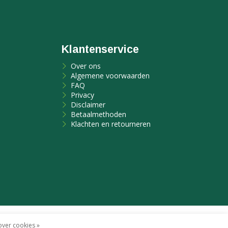
Klantenservice
Over ons
Algemene voorwaarden
FAQ
Privacy
Disclaimer
Betaalmethoden
Klachten en retourneren
en maken
door Red Banana
ver cookies »