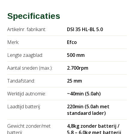
Fluisterstil:
Je kunt vroeg in de ochtend of later
Specificaties
op de avond snoeien zonder de buren tot last te
zijn.
Artikelnr. fabrikant:
DSI 35 HL-BL 5.0
Let op: Deze heggenschaar wordt geleverd met accu en
Merk:
Efco
oplader. (ook leverbaar zonder accu en oplader)
Lengte zaagblad:
500 mm
Voor meer informatie over deze modellen, kunt u altijd
Aantal sneden (max.):
2.700rpm
vrijblijvend langskomen in onze showroom of
vrijblijvend contact
met ons opnemen.
Tandafstand:
25 mm
Werktijd autnomie:
~40min (5.0ah)
Laadtijd batterij:
220min (5.0ah met
standaard lader)
Gewicht zonder/met
4,8kg zonder batterij /
batterij:
5,8 – 6,0kg met batterij