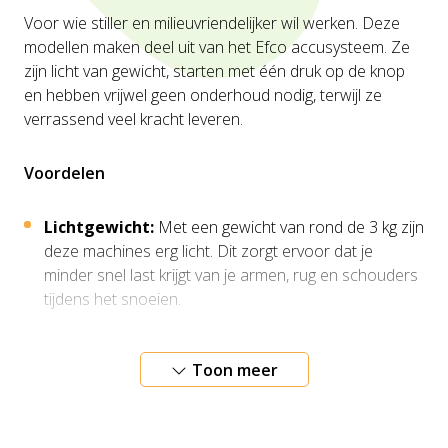
Voor wie stiller en milieuvriendelijker wil werken. Deze
modellen maken deel uit van het Efco accusysteem. Ze
zijn licht van gewicht, starten met één druk op de knop
en hebben vrijwel geen onderhoud nodig, terwijl ze
verrassend veel kracht leveren.
Voordelen
Lichtgewicht:
Met een gewicht van rond de 3 kg zijn
deze machines erg licht. Dit zorgt ervoor dat je
minder snel last krijgt van je armen, rug en schouders
tijdens het snoeien.
Constante power:
De lithium-ion accu's leveren
Toon meer
constante prestaties. De machine verliest dus geen
kracht naarmate de accu leger raakt; hij blijft op vol
vermogen presteren tot de batterij leeg is.