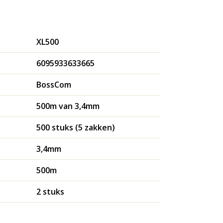
s
XL500
6095933633665
BossCom
500m van 3,4mm
500 stuks (5 zakken)
3,4mm
500m
2 stuks