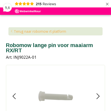
×
215
Reviews
9,6
Kennisbank
Blog
Terug naar robomow rt platform
Robomow lange pin voor maaiarm
RX/RT
Art. INJ9022A-01