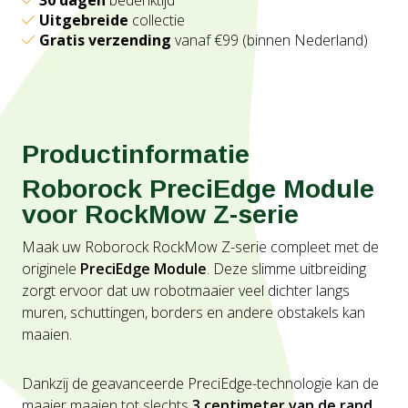
30 dagen
bedenktijd
Uitgebreide
collectie
Gratis verzending
vanaf €99 (binnen Nederland)
Productinformatie
Roborock PreciEdge Module
voor RockMow Z-serie
Maak uw Roborock RockMow Z-serie compleet met de
originele
PreciEdge Module
. Deze slimme uitbreiding
zorgt ervoor dat uw robotmaaier veel dichter langs
muren, schuttingen, borders en andere obstakels kan
maaien.
Dankzij de geavanceerde PreciEdge-technologie kan de
maaier maaien tot slechts
3 centimeter van de rand
,