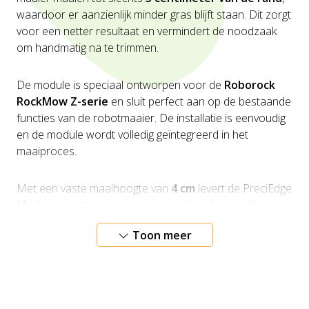
waardoor er aanzienlijk minder gras blijft staan. Dit zorgt
voor een netter resultaat en vermindert de noodzaak
om handmatig na te trimmen.
De module is speciaal ontworpen voor de
Roborock
RockMow Z-serie
en sluit perfect aan op de bestaande
functies van de robotmaaier. De installatie is eenvoudig
en de module wordt volledig geïntegreerd in het
maaiproces.
Met een vaste maaihoogte van
4 cm
levert de PreciEdge
Module een strak en verzorgd eindresultaat, zelfs langs
moeilijk bereikbare randen.
Toon meer