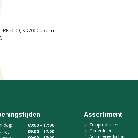
, RK2000, RK2000pro en
0.
eningstijden
Assortiment
Tuinproducten
ndag:
09:00 - 17:00
Onderdelen
sdag:
09:00 - 17:00
Accu gereedschap
nsdag:
09:00 - 17:00