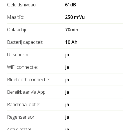
Geluidsniveau:
61dB
worden gekoppeld aan smart home-systemen zoals
Alexa en Google Assistant.
Maaitijd:
250 m²/u
Wilt u meer informatie over deze robotmaaier, neem
Oplaadtijd:
70min
dan
vrijblijvend contact
met ons op.
Batterij capaciteit:
10 Ah
UI scherm:
ja
WiFi connectie:
ja
Bluetooth connectie:
ja
Bereikbaar via App:
ja
Randmaai optie:
ja
Regensensor:
ja
Anti diefstal:
ja