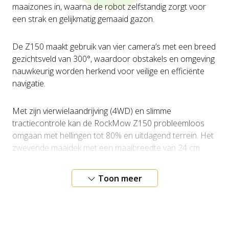
maaizones in, waarna de robot zelfstandig zorgt voor
een strak en gelijkmatig gemaaid gazon.
De Z150 maakt gebruik van vier camera’s met een breed
gezichtsveld van 300°, waardoor obstakels en omgeving
nauwkeurig worden herkend voor veilige en efficiënte
navigatie.
Met zijn vierwielaandrijving (4WD) en slimme
tractiecontrole kan de RockMow Z150 probleemloos
omgaan met hellingen tot 80% en uitdagend terrein. Het
zwevende maaidek met een maaibreedte van 24 cm
past zich automatisch aan de contouren van het gazon
aan, waardoor een gelijkmatig maaibeeld ontstaat, ook
Toon meer
op licht oneffen terrein.
De robotmaaier werkt bijzonder efficiënt en kan tot 250
m² per uur maaien. De krachtige 10 Ah accu zorgt voor