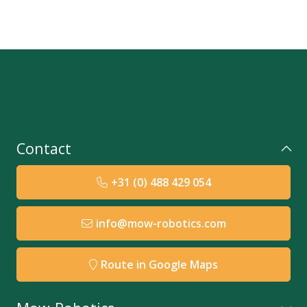
onze ervaring ben je verzekerd van een zo optimale
installatie. De genoemde prijzen hiernaast zijn voor een
'standaard' installatie. Hier zitten dus geen extra
werkzaamheden bij zoals bijv. straatwerk of meerdere
eilanden. Ook dien je zelf voor een stroompunt te
zorgen.
Lees hier meer
over onze installatie dienst.
Wil je meer weten over robotmaaiers,
hier
kun je
nagenoeg alles lezen.
Contact
+31 (0) 488 429 054
info@mow-robotics.com
Route in Google Maps